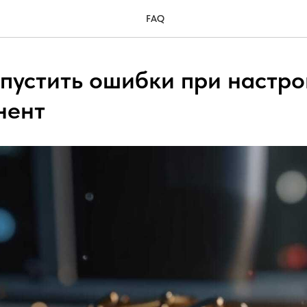
FAQ
опустить ошибки при настр
нент