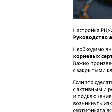
Настройка РЦУС
Руководство 
Необходимо вн
корневых сер
Важно произвес
с закрытыми к
Если это сдела
с активным и р
и подключения 
возникнуть из-
сертификата в