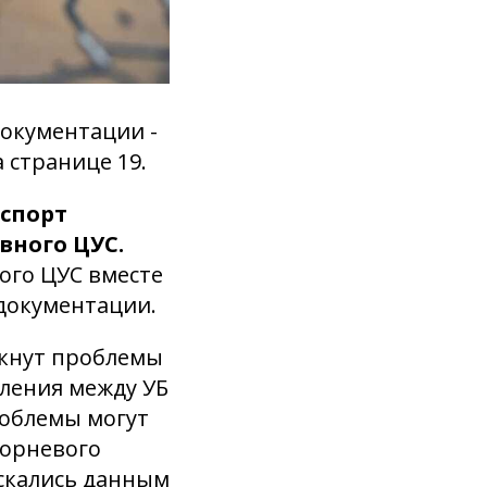
документации -
а странице 19.
спорт
вного ЦУС.
ого ЦУС вместе
 документации.
икнут проблемы
вления между УБ
роблемы могут
корневого
скались данным