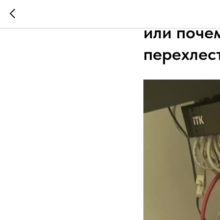
Почему ва
или почем
перехлест