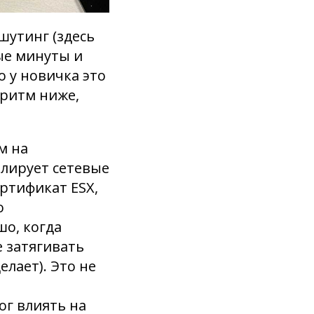
шутинг (здесь
ые минуты и
 у новичка это
оритм ниже,
м на
лирует сетевые
ртификат ESX,
о
шо, когда
е затягивать
елает). Это не
ог влиять на