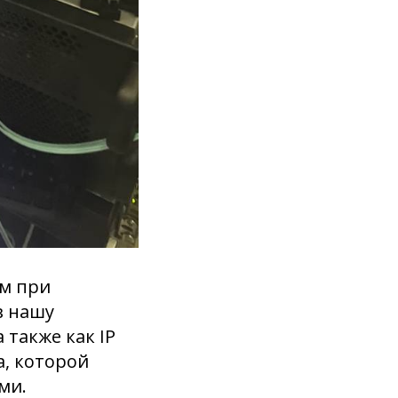
ем при
в нашу
 также как IP
а, которой
ми.