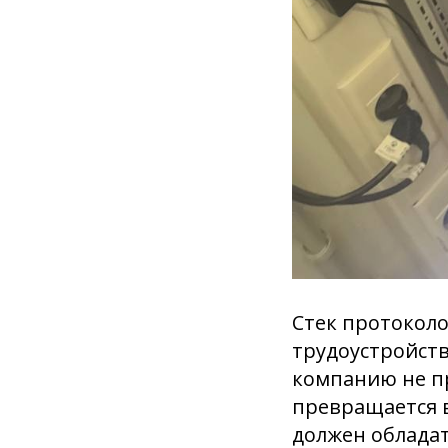
Стек протоколо
трудоустройств
компанию не про
превращается в
должен обладат