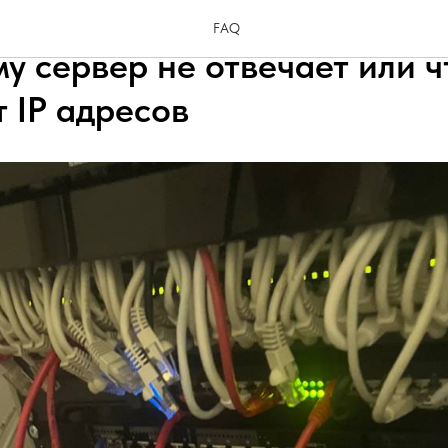
жно знать TCP/IP, разницу 
FAQ
у сервер не отвечает или ч
 IP адресов