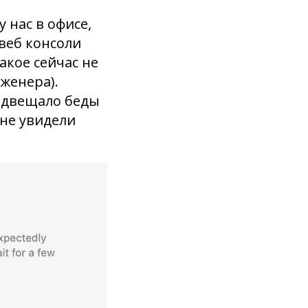
 нас в офисе,
веб консоли
акое сейчас не
нженера).
редвещало беды
 не увидели