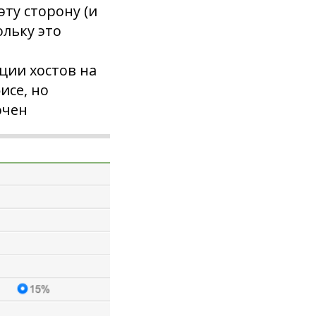
эту сторону (и
ольку это
ции хостов на
исе, но
ючен