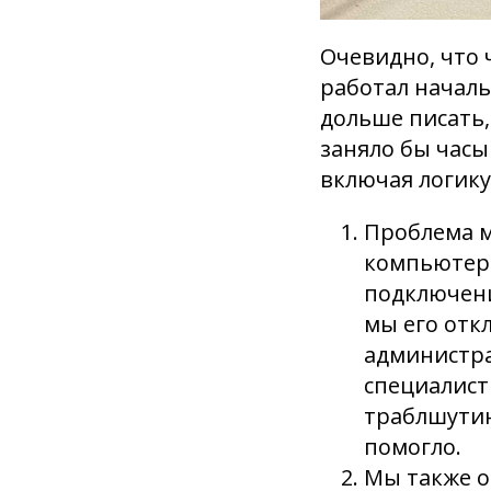
Очевидно, что 
работал началь
дольше писать,
заняло бы часы
включая логику
Проблема м
компьютере
подключени
мы его отк
администра
специалист
траблшутинг
помогло.
Мы также о