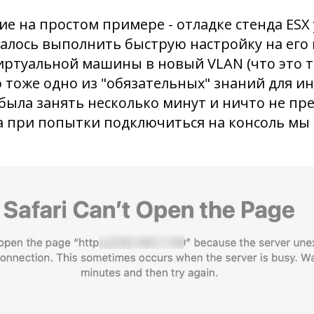
е на простом примере - отладке стенда ESX у
алось выполнить быструю настройку на его 
иртуальной машины в новый VLAN (что это т
о тоже одно из "обязательных" знаний для и
была занять несколько минут и ничто не п
ка при попытки подключиться на консоль мы