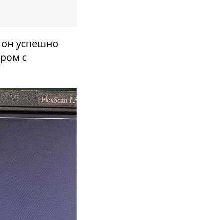
м он успешно
ером с