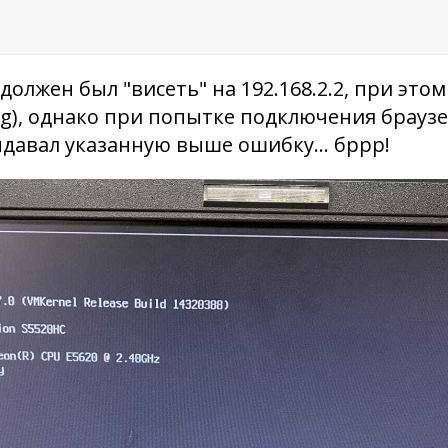
должен был "висеть" на 192.168.2.2, при это
ng), однако при попытке подключения брауз
авал указанную выше ошибку... бррр!