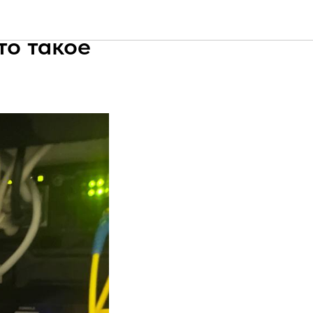
MAC и IP
то такое