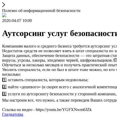
Полезно об информационной безопасности
2020-04-07 10:00
Аутсорсинг услуг безопасност
Компаниям малого и среднего бизнеса требуется аутсорсинг ус
Недостаток средств не позволяет взять в штат специалиста по 
Защита данных, обеспечение безопасности — это затратная ста
вирусы, угрозы, хакеры, эпидемии червей, шифровальщиков.🤦
Обучиться за несколько месяцев и получить практический опыт
Уволить специалиста, если он был в штате тоже можно, но кто 
несколько:
1️⃣ оставить специалиста, которым недовольны;
2️⃣ найти «дешевого» (и скорее всего с аналогичной компетенц
3️⃣ услуги по аутсорсингу безопасности у сторонней компании
Мы настроим все, что нужно, а также переведем Ваших сотру
Ссылка на видео - https://youtu.be/YGFXNwm6JZk
Гладиаторы