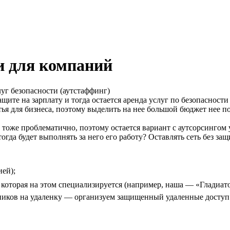
и для компаний
луг безопасности (аутстаффинг)
защите на зарплату и тогда остается аренда услуг по безопасност
тья для бизнеса, поэтому выделить на нее большой бюджет нее п
 тоже проблематично, поэтому остается вариант с аутсорсингом 
тогда будет выполнять за него его работу? Оставлять сеть без з
ией);
, которая на этом специализируется (например, наша — «Гладиа
дников на удаленку — организуем защищенный удаленные доступ