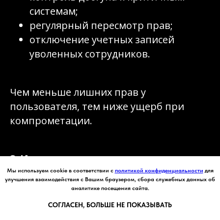
системам;
регулярный пересмотр прав;
отключение учетных записей
уволенных сотрудников.
Чем меньше лишних прав у
пользователя, тем ниже ущерб при
компрометации.
8. Использовать мониторинг и
реагирование
Мы используем cookie в соответствии с
политикой конфиденциальности
для
улучшения взаимодействия с Вашим браузером, сбора служебных данных об
аналитике посещения сайта.
Важно не только предотвращать атаки,
СОГЛАСЕН, БОЛЬШЕ НЕ ПОКАЗЫВАТЬ
но и быстро замечать их признаки.