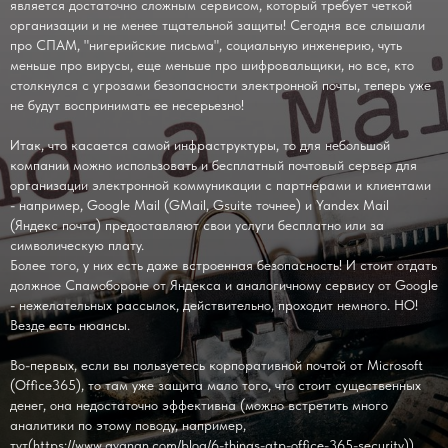
является достаточно сложным сервисом, который требует четкой
организации и не менее тщательной защиты! Сегодня все слышали
про СПАМ, "нигерийские письма", социальную инженерию, чуть
меньше про вирусы, еще меньше про шифровальщики, но все, кто
столкнулся с угрозами безопасности электронной почты, теперь уже
не будут воспринимать ее несерьезно!
Итак, что касается самой инфраструктуры, то для небольшой
компании можно использовать и бесплатный почтовый сервер для
организации электронной коммуникации с партнерами и клиентами
- например, Google Mail (GMail, Gsuite точнее) и Yandex Mail
(Яндекс почта) предоставляют свои услуги бесплатно или за
символическую плату.
Более того, у них есть даже встроенная безопасность! И стоит отдать
должное Спамобороне от Яндекса и аналогичному сервису от Google
- нежелательных рассылок, действительно, проходит немного. НО!
Везде есть нюансы.
Во-первых, если вы пользуетесь корпоративной почтой от Microsoft
(Office365), то там уже защита мало того, что стоит существенных
денег, она недостаточно эффективна (можно встретить много
аналитики по этому поводу, например,
тут(https://www.avanan.com/blog/6-things-atp-office-365-security)).