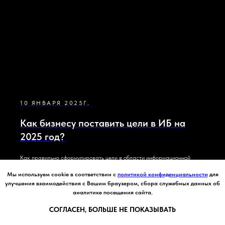
10 ЯНВАРЯ 2025Г.
Как бизнесу поставить цели в ИБ на
2025 год?
Как правильно сформулировать цели в области информационной
безопасности на 2025 год? Разбираем ключевые принципы, методы и
Мы используем cookie в соответствии с
политикой конфиденциальности
для
лучшие практики для защиты бизнеса от киберугроз.
улучшения взаимодействия с Вашим браузером, сбора служебных данных об
аналитике посещения сайта.
СОГЛАСЕН, БОЛЬШЕ НЕ ПОКАЗЫВАТЬ