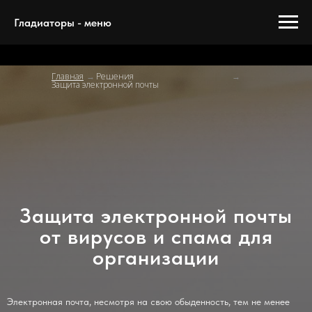
Гладиаторы - меню
Главная
Решения
→
→
Защита электронной почты
Защита электронной почты
от вирусов и спама для
организации
Электронная почта, несмотря на свою обыденность, тем не менее