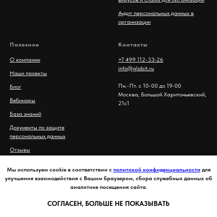
Аудит персональных данных в
организации
Полезное
Контакты
О компании
+7 499 112-33-26
info@glabit.ru
Наши проекты
Пн.-Пт. с 10-00 до 19-00
Блог
Москва, Большой Харитоньевский,
Вебинары
21с1
База знаний
Документы по защите
персональных данных
Отзывы
Политика конфиденциальности
Мы используем cookie в соответствии с
политикой конфиденциальности
для
улучшения взаимодействия с Вашим браузером, сбора служебных данных об
аналитике посещения сайта.
СОГЛАСЕН, БОЛЬШЕ НЕ ПОКАЗЫВАТЬ