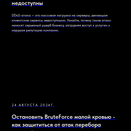
недоступны
DDoS-атака — это массовая нагрузка на серверы, делающая
клиентские сервисы недоступными. Узнайте, почему такие атаки
наносят серьезный ущерб бизнесу, затрудняя доступ к услугам и
нарушая репутацию компании.
24 АВГУСТА 2024Г.
Остановить BruteForce малой кровью -
как защититься от атак перебора