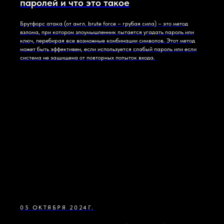
паролей и что это такое
Брутфорс атака (от англ. brute force – грубая сила) – это метод
взлома, при котором злоумышленник пытается угадать пароль или
ключ, перебирая все возможные комбинации символов. Этот метод
может быть эффективен, если используется слабый пароль или если
система не защищена от повторных попыток входа.
05 ОКТЯБРЯ 2024Г.