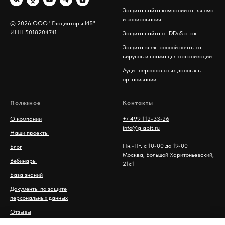
Защита сайта компании от взлома
и копирования
© 2026 ООО "Гладиаторы ИБ"
ИНН 5018204741
Защита сайта от DDoS атак
Защита электронной почты от
вирусов и спама для организации
Аудит персональных данных в
организации
Полезное
Контакты
О компании
+7 499 112-33-26
info@glabit.ru
Наши проекты
Пн.-Пт. с 10-00 до 19-00
Блог
Москва, Большой Харитоньевский,
Вебинары
21с1
База знаний
Документы по защите
персональных данных
Отзывы