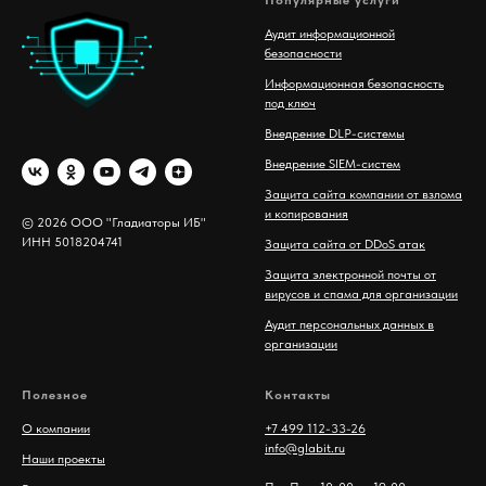
Аудит информационной
безопасности
Информационная безопасность
под ключ
Внедрение DLP-системы
Внедрение SIEM-систем
Защита сайта компании от взлома
и копирования
© 2026 ООО "Гладиаторы ИБ"
ИНН 5018204741
Защита сайта от DDoS атак
Защита электронной почты от
вирусов и спама для организации
Аудит персональных данных в
организации
Полезное
Контакты
О компании
+7 499 112-33-26
info@glabit.ru
Наши проекты