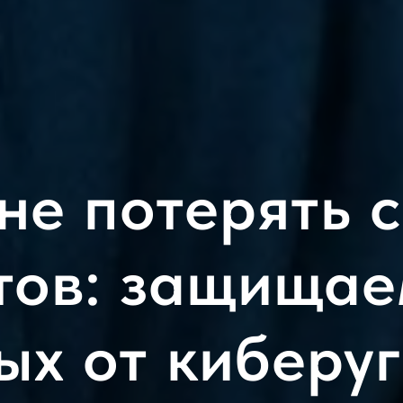
не потерять 
тов: защищае
ых от киберуг