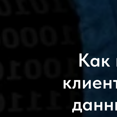
Как 
клиен
данн