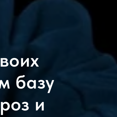
своих
м базу
роз и