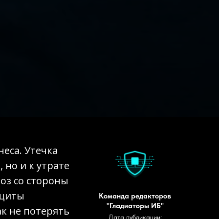
еса. Утечка
 но и к утрате
роз со стороны
ащиты
Команда редакторов
"Гладиаторы ИБ"
ак не потерять
Дата публикации: