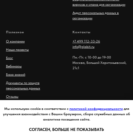
вирусов и спама для организации
Аудит персональных данных в
организации
Полезное
Контакты
О компании
+7 499 112-33-26
info@glabit.ru
Наши проекты
Пн.-Пт. с 10-00 до 19-00
Блог
Москва, Большой Харитоньевский,
Вебинары
21с1
База знаний
Документы по защите
персональных данных
Отзывы
Политика конфиденциальности
Мы используем cookie в соответствии с
политикой конфиденциальности
для
улучшения взаимодействия с Вашим браузером, сбора служебных данных об
аналитике посещения сайта.
СОГЛАСЕН, БОЛЬШЕ НЕ ПОКАЗЫВАТЬ