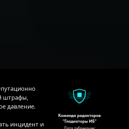
репутационно
й штрафы,
ое давление.
Команда редакторов
"Гладиаторы ИБ"
вать инцидент и
Дата публикации: