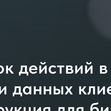
к действий в
и данных кли
рукция для би