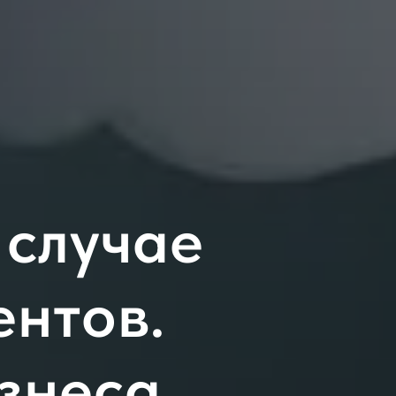
 случае
ентов.
знеса