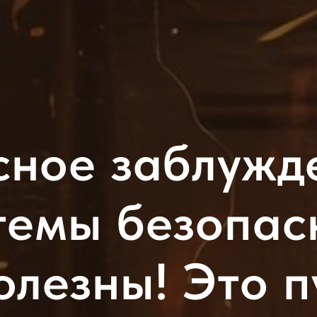
сное заблужд
темы безопас
олезны! Это п