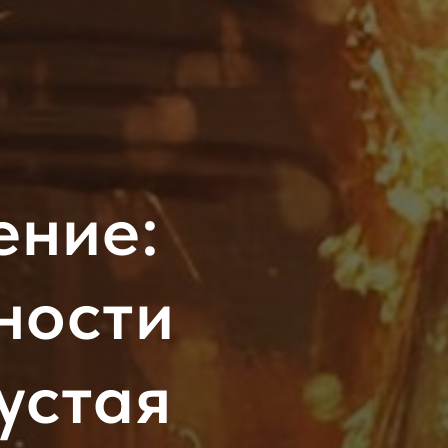
ение:
ности
устая